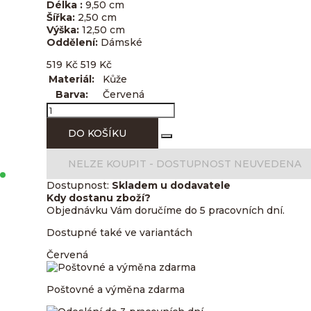
Délka :
9,50 cm
Šířka:
2,50 cm
Výška:
12,50 cm
Oddělení:
Dámské
519
Kč
519
Kč
Materiál:
Kůže
Barva:
Červená
DO KOŠÍKU
NELZE KOUPIT -
DOSTUPNOST NEUVEDENA
Dostupnost:
Skladem u dodavatele
Kdy dostanu zboží?
Objednávku Vám doručíme do 5 pracovních dní.
Dostupné také ve variantách
Červená
Poštovné a výměna zdarma