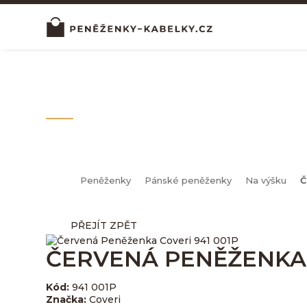
NA VÝŠKU
Peněženky
Pánské peněženky
Na výšku
Č
PŘEJÍT ZPĚT
ČERVENÁ PENĚŽENKA 
Kód:
941 001P
Značka:
Coveri