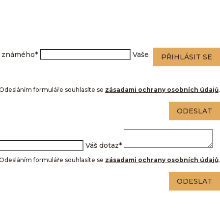
l známého
*
Vaše
PŘIHLÁSIT SE
Odesláním formuláře souhlasíte se
zásadami ochrany osobních údajů
.
ODESLAT
Váš dotaz
*
Odesláním formuláře souhlasíte se
zásadami ochrany osobních údajů
.
ODESLAT