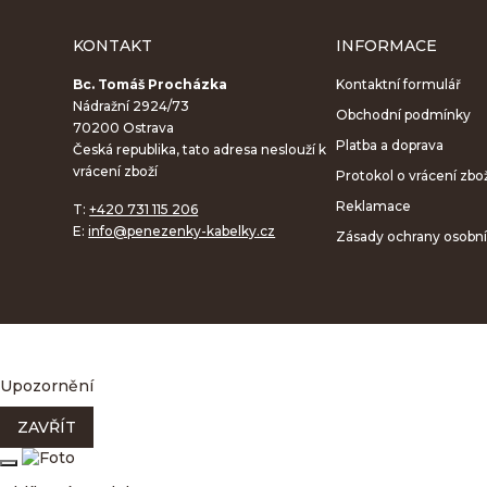
KONTAKT
INFORMACE
Bc. Tomáš Procházka
Kontaktní formulář
Nádražní 2924/73
Obchodní podmínky
70200 Ostrava
Platba a doprava
Česká republika, tato adresa neslouží k
vrácení zboží
Protokol o vrácení zbo
Reklamace
T:
+420 731 115 206
E:
info@penezenky-kabelky.cz
Zásady ochrany osobní
Upozornění
ZAVŘÍT