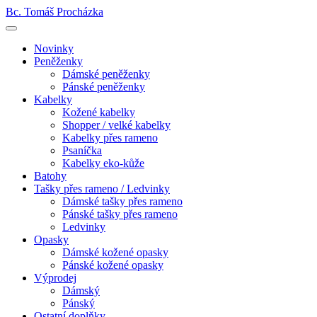
Bc. Tomáš Procházka
Novinky
Peněženky
Dámské peněženky
Pánské peněženky
Kabelky
Kožené kabelky
Shopper / velké kabelky
Kabelky přes rameno
Psaníčka
Kabelky eko-kůže
Batohy
Tašky přes rameno / Ledvinky
Dámské tašky přes rameno
Pánské tašky přes rameno
Ledvinky
Opasky
Dámské kožené opasky
Pánské kožené opasky
Výprodej
Dámský
Pánský
Ostatní doplňky