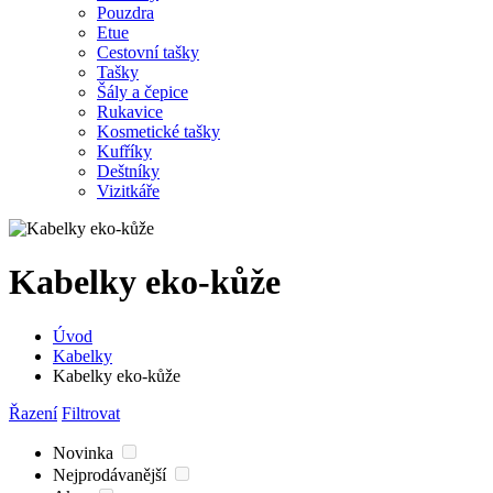
Pouzdra
Etue
Cestovní tašky
Tašky
Šály a čepice
Rukavice
Kosmetické tašky
Kufříky
Deštníky
Vizitkáře
Kabelky eko-kůže
Úvod
Kabelky
Kabelky eko-kůže
Řazení
Filtrovat
Novinka
Nejprodávanější