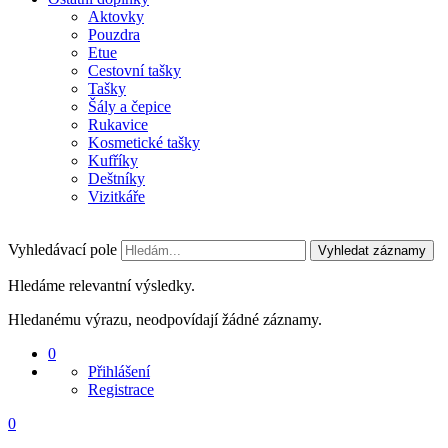
Aktovky
Pouzdra
Etue
Cestovní tašky
Tašky
Šály a čepice
Rukavice
Kosmetické tašky
Kufříky
Deštníky
Vizitkáře
Vyhledávací pole
Vyhledat záznamy
Hledáme relevantní výsledky.
Hledanému výrazu, neodpovídají žádné záznamy.
0
Přihlášení
Registrace
0