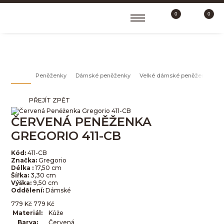
0
0
VELKÉ DÁMSKÉ PENĚŽENKY
Peněženky
Dámské peněženky
Velké dámské peněženky
PŘEJÍT ZPĚT
ČERVENÁ PENĚŽENKA
GREGORIO 411-CB
Kód:
411-CB
Značka:
Gregorio
Délka :
17,50 cm
Šířka:
3,30 cm
Výška:
9,50 cm
Oddělení:
Dámské
779
Kč
779
Kč
Materiál:
Kůže
Barva:
Červená