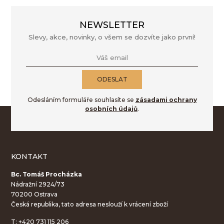
NEWSLETTER
Slevy, akce, novinky, o všem se dozvíte jako první!
Váš email
ODESLAT
Odesláním formuláře souhlasíte se
zásadami ochrany
osobních údajů
.
KONTAKT
Bc. Tomáš Procházka
Nádražní 2924/73
70200 Ostrava
Česká republika, tato adresa neslouží k vrácení zboží
T:
+420 731 115 206