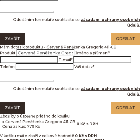
Odesláním formuláře souhlasíte se
zásadami ochrany osobních
údajů
.
ZAVŘÍT
ODESLAT
Mám dotaz k produktu - Červená Peněženka Gregorio 411-CB
Produkt
Jméno a příjmení
*
E-mail
*
Telefon
Váš dotaz
*
Odesláním formuláře souhlasíte se
zásadami ochrany osobních
údajů
.
ZAVŘÍT
ODESLAT
Zboží bylo úspěšně přidáno do košíku
x Červená Peněženka Gregorio 411-CB
0
Kč
s DPH
Cena za kus: 779 Kč
V košíku máte zboží v celkové hodnotě
0
Kč s DPH