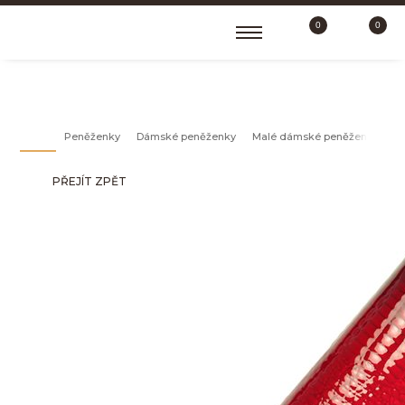
0
0
MALÉ DÁMSKÉ PENĚŽENKY
Peněženky
Dámské peněženky
Malé dámské peněženky
Č
PŘEJÍT ZPĚT