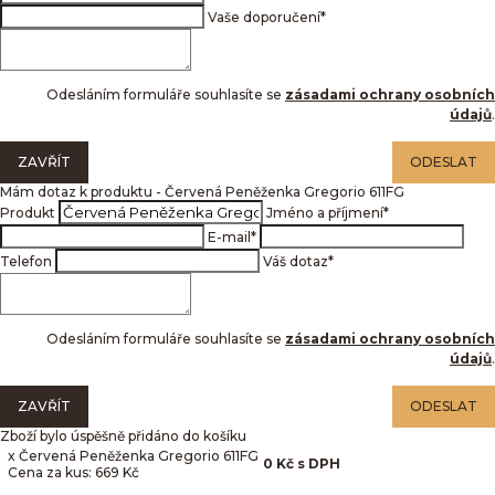
Vaše doporučení
*
Odesláním formuláře souhlasíte se
zásadami ochrany osobních
údajů
.
ZAVŘÍT
ODESLAT
Mám dotaz k produktu - Červená Peněženka Gregorio 611FG
Produkt
Jméno a příjmení
*
E-mail
*
Telefon
Váš dotaz
*
Odesláním formuláře souhlasíte se
zásadami ochrany osobních
údajů
.
ZAVŘÍT
ODESLAT
Zboží bylo úspěšně přidáno do košíku
x Červená Peněženka Gregorio 611FG
0
Kč
s DPH
Cena za kus: 669 Kč