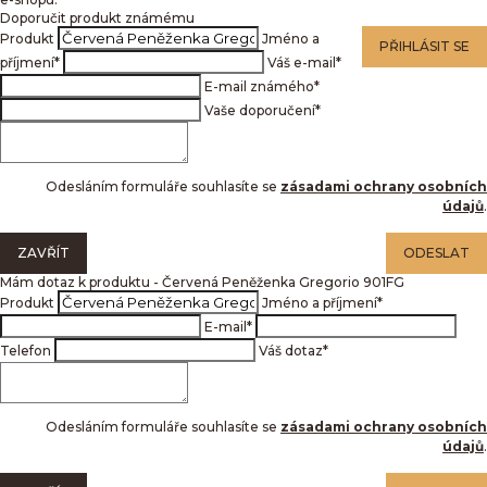
Doporučit produkt známému
Produkt
Jméno a
PŘIHLÁSIT SE
příjmení
*
Váš e-mail
*
E-mail známého
*
Vaše doporučení
*
Odesláním formuláře souhlasíte se
zásadami ochrany osobních
údajů
.
ZAVŘÍT
ODESLAT
Mám dotaz k produktu - Červená Peněženka Gregorio 901FG
Produkt
Jméno a příjmení
*
E-mail
*
Telefon
Váš dotaz
*
Odesláním formuláře souhlasíte se
zásadami ochrany osobních
údajů
.