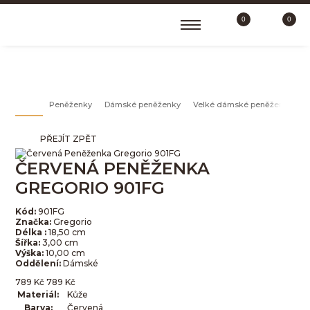
0
0
VELKÉ DÁMSKÉ PENĚŽENKY
Peněženky
Dámské peněženky
Velké dámské peněženky
PŘEJÍT ZPĚT
ČERVENÁ PENĚŽENKA
GREGORIO 901FG
Kód:
901FG
Značka:
Gregorio
Délka :
18,50 cm
Šířka:
3,00 cm
Výška:
10,00 cm
Oddělení:
Dámské
789
Kč
789
Kč
Materiál:
Kůže
Barva:
Červená