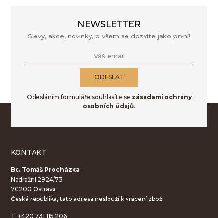
NEWSLETTER
Slevy, akce, novinky, o všem se dozvíte jako první!
Váš email
ODESLAT
Odesláním formuláře souhlasíte se
zásadami ochrany
osobních údajů
.
KONTAKT
Bc. Tomáš Procházka
Nádražní 2924/73
70200 Ostrava
Česká republika, tato adresa neslouží k vrácení zboží
T:
+420 731 115 206