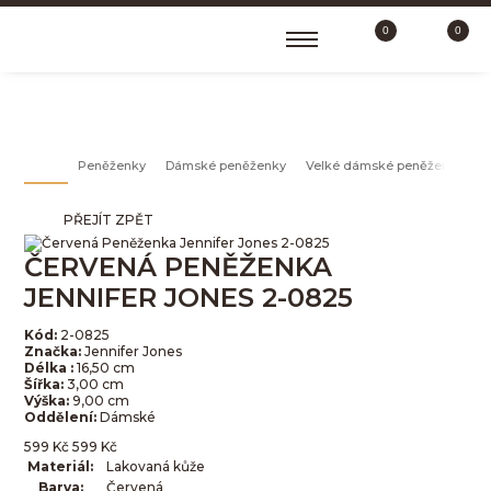
0
0
VELKÉ DÁMSKÉ PENĚŽENKY
Peněženky
Dámské peněženky
Velké dámské peněženky
PŘEJÍT ZPĚT
ČERVENÁ PENĚŽENKA
JENNIFER JONES 2-0825
Kód:
2-0825
Značka:
Jennifer Jones
Délka :
16,50 cm
Šířka:
3,00 cm
Výška:
9,00 cm
Oddělení:
Dámské
599
Kč
599
Kč
Materiál:
Lakovaná kůže
Barva:
Červená