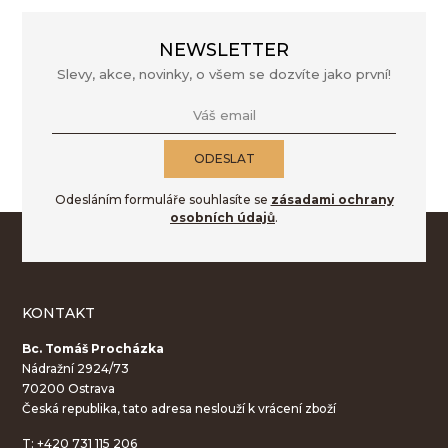
NEWSLETTER
Slevy, akce, novinky, o všem se dozvíte jako první!
Váš email
ODESLAT
Odesláním formuláře souhlasíte se
zásadami ochrany
osobních údajů
.
KONTAKT
Bc. Tomáš Procházka
Nádražní 2924/73
70200 Ostrava
Česká republika, tato adresa neslouží k vrácení zboží
T:
+420 731 115 206