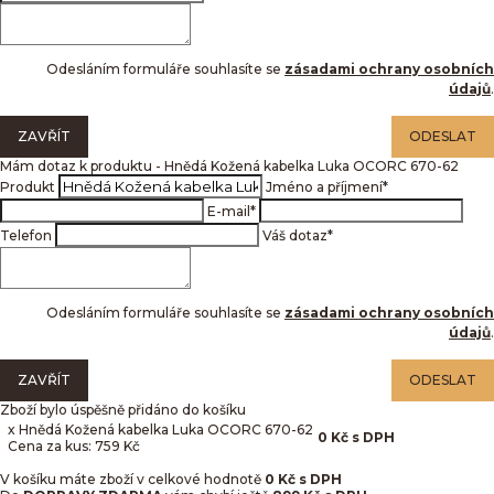
Odesláním formuláře souhlasíte se
zásadami ochrany osobních
údajů
.
ZAVŘÍT
ODESLAT
Mám dotaz k produktu - Hnědá Kožená kabelka Luka OCORC 670-62
Produkt
Jméno a příjmení
*
E-mail
*
Telefon
Váš dotaz
*
Odesláním formuláře souhlasíte se
zásadami ochrany osobních
údajů
.
ZAVŘÍT
ODESLAT
Zboží bylo úspěšně přidáno do košíku
x Hnědá Kožená kabelka Luka OCORC 670-62
0
Kč
s DPH
Cena za kus: 759 Kč
V košíku máte zboží v celkové hodnotě
0
Kč s DPH