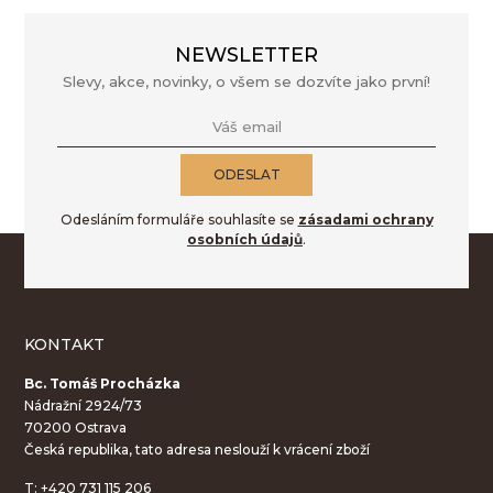
NEWSLETTER
Slevy, akce, novinky, o všem se dozvíte jako první!
Váš email
ODESLAT
Odesláním formuláře souhlasíte se
zásadami ochrany
osobních údajů
.
KONTAKT
Bc. Tomáš Procházka
Nádražní 2924/73
70200 Ostrava
Česká republika, tato adresa neslouží k vrácení zboží
T:
+420 731 115 206