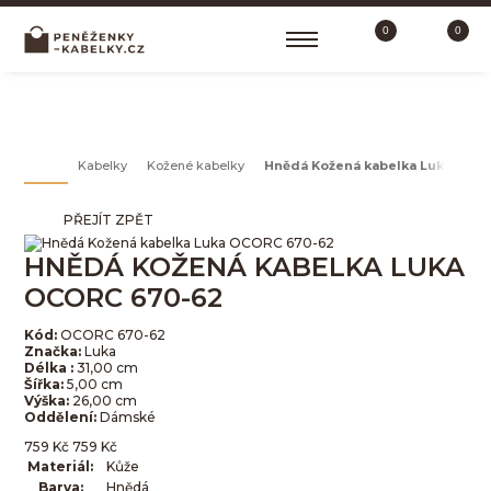
0
0
KOŽENÉ KABELKY
Kabelky
Kožené kabelky
Hnědá Kožená kabelka Luka OCO
PŘEJÍT ZPĚT
HNĚDÁ KOŽENÁ KABELKA LUKA
OCORC 670-62
Kód:
OCORC 670-62
Značka:
Luka
Délka :
31,00 cm
Šířka:
5,00 cm
Výška:
26,00 cm
Oddělení:
Dámské
759
Kč
759
Kč
Materiál:
Kůže
Barva:
Hnědá