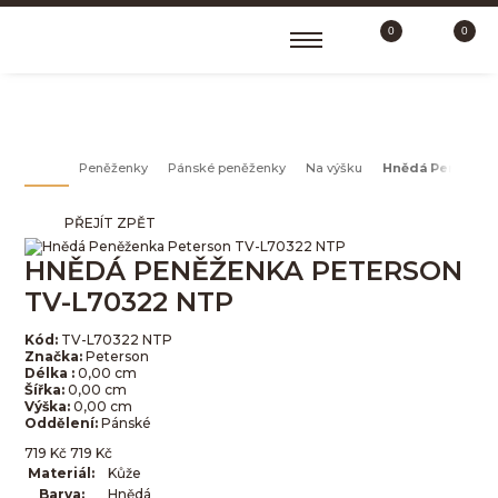
0
0
NA VÝŠKU
Peněženky
Pánské peněženky
Na výšku
Hnědá Peněženk
PŘEJÍT ZPĚT
HNĚDÁ PENĚŽENKA PETERSON
TV-L70322 NTP
Kód:
TV-L70322 NTP
Značka:
Peterson
Délka :
0,00 cm
Šířka:
0,00 cm
Výška:
0,00 cm
Oddělení:
Pánské
719
Kč
719
Kč
Materiál:
Kůže
Barva:
Hnědá