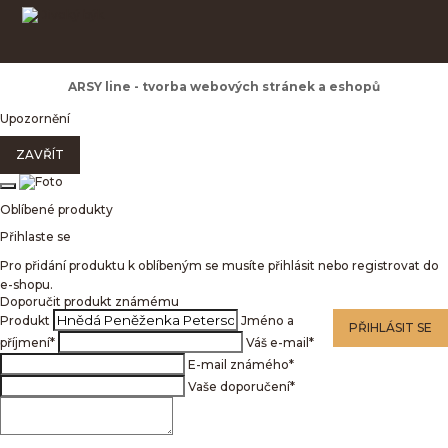
ARSY line - tvorba webových stránek a eshopů
Upozornění
ZAVŘÍT
Oblíbené produkty
Přihlaste se
Pro přidání produktu k oblíbeným se musíte přihlásit nebo registrovat do
e-shopu.
Doporučit produkt známému
Produkt
Jméno a
PŘIHLÁSIT SE
příjmení
*
Váš e-mail
*
E-mail známého
*
Vaše doporučení
*