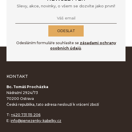
Slevy, akce, novinky, o všem se dozvíte jako první!
Váš email
ODESLAT
Odesláním formuláře souhlasíte se
zásadami ochrany
osobních údajů
.
KONTAKT
Bc. Tomáš Procházka
Nádražní 2924/73
70200 Ostrava
Česká republika, tato adresa neslouží k vrácení zboží
T:
+420 731 115 206
E:
info@penezenky-kabelky.cz