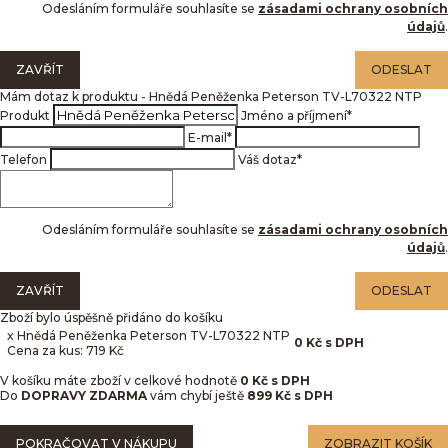
Odesláním formuláře souhlasíte se
zásadami ochrany osobních
údajů
.
ZAVŘÍT
ODESLAT
Mám dotaz k produktu - Hnědá Peněženka Peterson TV-L70322 NTP
Produkt
Jméno a příjmení
*
E-mail
*
Telefon
Váš dotaz
*
Odesláním formuláře souhlasíte se
zásadami ochrany osobních
údajů
.
ZAVŘÍT
ODESLAT
Zboží bylo úspěšně přidáno do košíku
x Hnědá Peněženka Peterson TV-L70322 NTP
0
Kč
s DPH
Cena za kus: 719 Kč
V košíku máte zboží v celkové hodnotě
0
Kč s DPH
Do
DOPRAVY ZDARMA
vám chybí ještě
899 Kč s DPH
POKRAČOVAT V NÁKUPU
ZOBRAZIT KOŠÍK