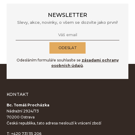
NEWSLETTER
Slevy, akce, novinky, o všem se dozvíte jako první!
Váš email
ODESLAT
Odesláním formuláře souhlasíte se
zásadami ochrany
osobních údajů
.
KONTAKT
Bc. Tomáš Procházka
Nádražní 2924/73
70200 Ostrava
Česká republika, tato adresa neslouží k vrácení zboží
T:
+420 731 115 206