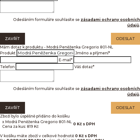
Odesláním formuláře souhlasíte se
zásadami ochrany osobních
údajů
.
ZAVŘÍT
ODESLAT
Mám dotaz k produktu - Modrá Peněženka Gregorio 801-NL
Produkt
Jméno a příjmení
*
E-mail
*
Telefon
Váš dotaz
*
Odesláním formuláře souhlasíte se
zásadami ochrany osobních
údajů
.
ZAVŘÍT
ODESLAT
Zboží bylo úspěšně přidáno do košíku
x Modrá Peněženka Gregorio 801-NL
0
Kč
s DPH
Cena za kus: 819 Kč
V košíku máte zboží v celkové hodnotě
0
Kč s DPH