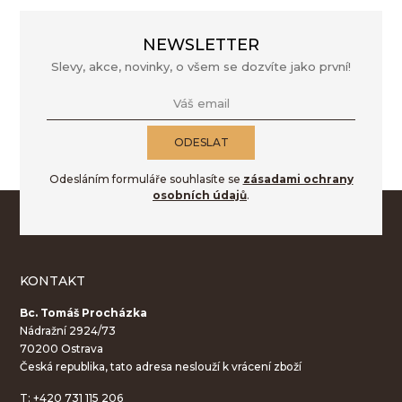
NEWSLETTER
Slevy, akce, novinky, o všem se dozvíte jako první!
Váš email
ODESLAT
Odesláním formuláře souhlasíte se
zásadami ochrany
osobních údajů
.
KONTAKT
Bc. Tomáš Procházka
Nádražní 2924/73
70200 Ostrava
Česká republika, tato adresa neslouží k vrácení zboží
T:
+420 731 115 206