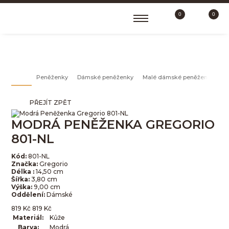
0
0
MALÉ DÁMSKÉ PENĚŽENKY
Peněženky
Dámské peněženky
Malé dámské peněženky
M
PŘEJÍT ZPĚT
MODRÁ PENĚŽENKA GREGORIO
801-NL
Kód:
801-NL
Značka:
Gregorio
Délka :
14,50 cm
Šířka:
3,80 cm
Výška:
9,00 cm
Oddělení:
Dámské
819
Kč
819
Kč
Materiál:
Kůže
Barva:
Modrá