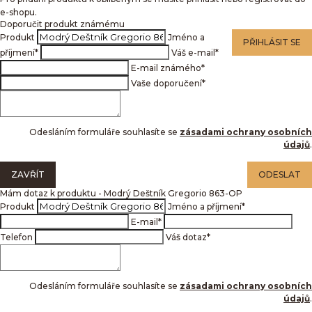
e-shopu.
Doporučit produkt známému
Produkt
Jméno a
PŘIHLÁSIT SE
příjmení
*
Váš e-mail
*
E-mail známého
*
Vaše doporučení
*
Odesláním formuláře souhlasíte se
zásadami ochrany osobních
údajů
.
ZAVŘÍT
ODESLAT
Mám dotaz k produktu - Modrý Deštník Gregorio 863-OP
Produkt
Jméno a příjmení
*
E-mail
*
Telefon
Váš dotaz
*
Odesláním formuláře souhlasíte se
zásadami ochrany osobních
údajů
.