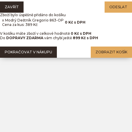
ZAVŘÍT
ODESLAT
Zboží bylo úspěšně přidáno do košíku
x Modrý Deštník Gregorio 863-OP
0
Kč
s DPH
Cena za kus: 389 Kč
V košíku máte zboží v celkové hodnotě
0
Kč s DPH
Do
DOPRAVY ZDARMA
vám chybí ještě
899 Kč s DPH
POKRAČOVAT V NÁKUPU
ZOBRAZIT KOŠÍK