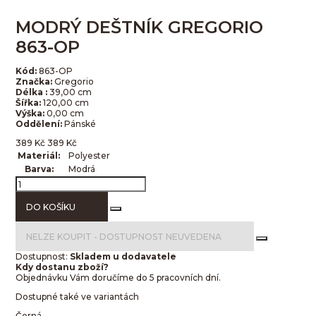
MODRÝ DEŠTNÍK GREGORIO
863-OP
Kód:
863-OP
Značka:
Gregorio
Délka :
39,00 cm
Šířka:
120,00 cm
Výška:
0,00 cm
Oddělení:
Pánské
389
Kč
389
Kč
Materiál:
Polyester
Barva:
Modrá
DO KOŠÍKU
NELZE KOUPIT -
DOSTUPNOST NEUVEDENA
Dostupnost:
Skladem u dodavatele
Kdy dostanu zboží?
Objednávku Vám doručíme do 5 pracovních dní.
Dostupné také ve variantách
Černá