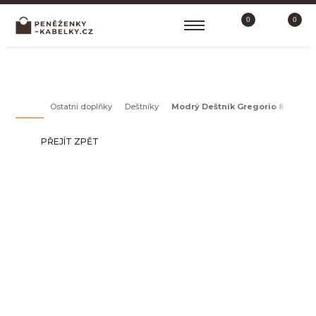
0
0
DEŠTNÍKY
Ostatní doplňky
Deštníky
Modrý Deštník Gregorio 863-OP
PŘEJÍT ZPĚT