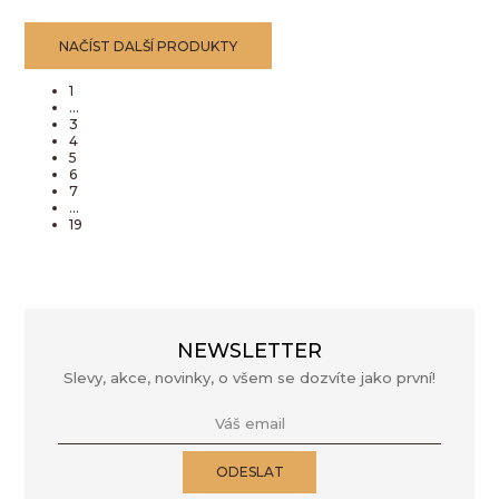
NAČÍST DALŠÍ PRODUKTY
1
...
3
4
5
6
7
...
19
NEWSLETTER
Slevy, akce, novinky, o všem se dozvíte jako první!
Váš email
ODESLAT