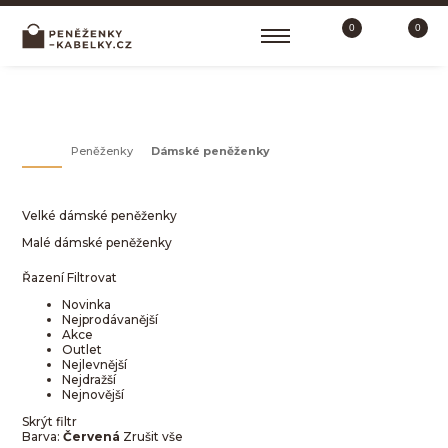
0
0
DÁMSKÉ PENĚŽENKY
Peněženky
Dámské peněženky
Velké dámské peněženky
Malé dámské peněženky
Řazení
Filtrovat
Novinka
Nejprodávanější
Akce
Outlet
Nejlevnější
Nejdražší
Nejnovější
Skrýt filtr
Barva:
Červená
Zrušit vše