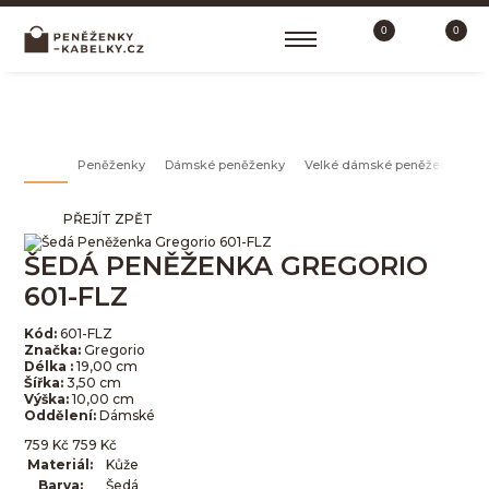
0
0
VELKÉ DÁMSKÉ PENĚŽENKY
Peněženky
Dámské peněženky
Velké dámské peněženky
PŘEJÍT ZPĚT
ŠEDÁ PENĚŽENKA GREGORIO
601-FLZ
Kód:
601-FLZ
Značka:
Gregorio
Délka :
19,00 cm
Šířka:
3,50 cm
Výška:
10,00 cm
Oddělení:
Dámské
759
Kč
759
Kč
Materiál:
Kůže
Barva:
Šedá