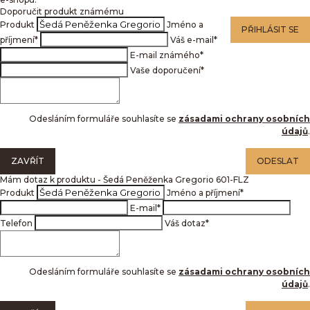
Doporučit produkt známému
Produkt
Jméno a
PŘIHLÁSIT SE
příjmení
*
Váš e-mail
*
E-mail známého
*
Vaše doporučení
*
Odesláním formuláře souhlasíte se
zásadami ochrany osobních
údajů
.
ZAVŘÍT
ODESLAT
Mám dotaz k produktu - Šedá Peněženka Gregorio 601-FLZ
Produkt
Jméno a příjmení
*
E-mail
*
Telefon
Váš dotaz
*
Odesláním formuláře souhlasíte se
zásadami ochrany osobních
údajů
.