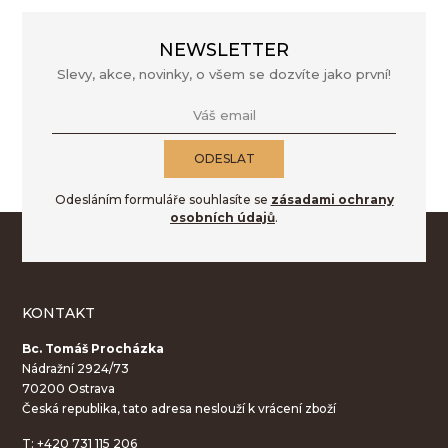
NEWSLETTER
Slevy, akce, novinky, o všem se dozvíte jako první!
Váš email
ODESLAT
Odesláním formuláře souhlasíte se
zásadami ochrany
osobních údajů
.
KONTAKT
Bc. Tomáš Procházka
Nádražní 2924/73
70200 Ostrava
Česká republika, tato adresa neslouží k vrácení zboží
T:
+420 731 115 206