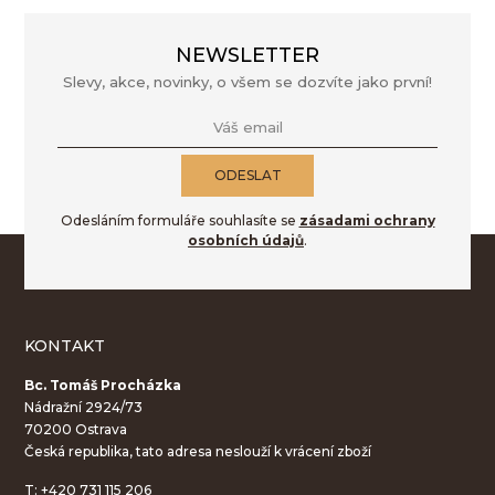
NEWSLETTER
Slevy, akce, novinky, o všem se dozvíte jako první!
Váš email
ODESLAT
Odesláním formuláře souhlasíte se
zásadami ochrany
osobních údajů
.
KONTAKT
Bc. Tomáš Procházka
Nádražní 2924/73
70200 Ostrava
Česká republika, tato adresa neslouží k vrácení zboží
T:
+420 731 115 206