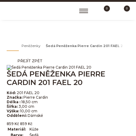
0
0
PENĚŽENKY
Peněženky
Šedá Peněženka Pierre Cardin 201 FAEL 20
PŘEJÍT ZPĚT
ŠEDÁ PENĚŽENKA PIERRE
CARDIN 201 FAEL 20
Kód:
201 FAEL 20
Značka:
Pierre Cardin
Délka :
18,50 cm
Šířka:
3,00 cm
Výška:
10,00 cm
Oddělení:
Dámské
859
Kč
859
Kč
Materiál:
Kůže
Barva:
Šedá