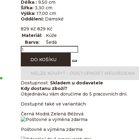
Délka :
9,50 cm
Šířka:
3,30 cm
Výška:
17,00 cm
Oddělení:
Dámské
829
Kč
829
Kč
Materiál:
Kůže
Barva:
Šedá
DO KOŠÍKU
NELZE KOUPIT -
DOSTUPNOST NEUVEDENA
Dostupnost:
Skladem u dodavatele
Kdy dostanu zboží?
Objednávku Vám doručíme do 5 pracovních dní.
Dostupné také ve variantách
Černá
Modrá
Zelená
Béžová
Poštovné a výměna zdarma