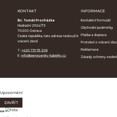
KONTAKT
INFORMACE
Bc. Tomáš Procházka
Kontaktní formulář
Nádražní 2924/73
Obchodní podmínky
70200 Ostrava
Platba a doprava
Česká republika, tato adresa neslouží k
vrácení zboží
Protokol o vrácení zbo
Reklamace
T:
+420 731 115 206
E:
info@penezenky-kabelky.cz
Zásady ochrany osobní
Upozornění
ZAVŘÍT