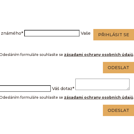
l známého
*
Vaše
PŘIHLÁSIT SE
Odesláním formuláře souhlasíte se
zásadami ochrany osobních údajů
.
ODESLAT
Váš dotaz
*
Odesláním formuláře souhlasíte se
zásadami ochrany osobních údajů
.
ODESLAT