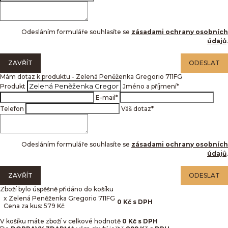
Odesláním formuláře souhlasíte se
zásadami ochrany osobních
údajů
.
ZAVŘÍT
ODESLAT
Mám dotaz k produktu - Zelená Peněženka Gregorio 711FG
Produkt
Jméno a příjmení
*
E-mail
*
Telefon
Váš dotaz
*
Odesláním formuláře souhlasíte se
zásadami ochrany osobních
údajů
.
ZAVŘÍT
ODESLAT
Zboží bylo úspěšně přidáno do košíku
x Zelená Peněženka Gregorio 711FG
0
Kč
s DPH
Cena za kus: 579 Kč
V košíku máte zboží v celkové hodnotě
0
Kč s DPH