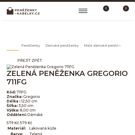
0
0
MALÉ DÁMSKÉ PENĚŽENKY
Peněženky
Dámské peněženky
Malé dámské peněženky
Z
PŘEJÍT ZPĚT
ZELENÁ PENĚŽENKA GREGORIO
711FG
Kód:
711FG
Značka:
Gregorio
Délka :
12,50 cm
Šířka:
3,50 cm
Výška:
8,00 cm
Oddělení:
Dámské
579
Kč
579
Kč
Materiál:
Lakovaná kůže
Barva:
Zelená