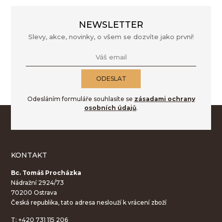
NEWSLETTER
Slevy, akce, novinky, o všem se dozvíte jako první!
Váš email
ODESLAT
Odesláním formuláře souhlasíte se
zásadami ochrany
osobních údajů
.
KONTAKT
Bc. Tomáš Procházka
Nádražní 2924/73
70200 Ostrava
Česká republika, tato adresa neslouží k vrácení zboží
T:
+420 731 115 206