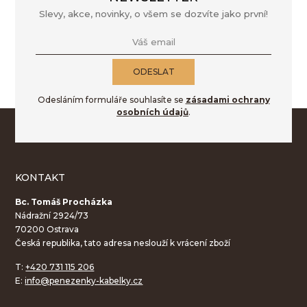
Slevy, akce, novinky, o všem se dozvíte jako první!
Váš email
ODESLAT
Odesláním formuláře souhlasíte se
zásadami ochrany
osobních údajů
.
KONTAKT
Bc. Tomáš Procházka
Nádražní 2924/73
70200 Ostrava
Česká republika, tato adresa neslouží k vrácení zboží
T:
+420 731 115 206
E:
info@penezenky-kabelky.cz