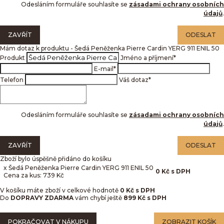
Odesláním formuláře souhlasíte se
zásadami ochrany osobních
údajů
.
ZAVŘÍT
ODESLAT
Mám dotaz k produktu - Šedá Peněženka Pierre Cardin YERG 911 ENIL 50
Produkt
Jméno a příjmení
*
E-mail
*
Telefon
Váš dotaz
*
Odesláním formuláře souhlasíte se
zásadami ochrany osobních
údajů
.
ZAVŘÍT
ODESLAT
Zboží bylo úspěšně přidáno do košíku
x Šedá Peněženka Pierre Cardin YERG 911 ENIL 50
0
Kč
s DPH
Cena za kus: 739 Kč
V košíku máte zboží v celkové hodnotě
0
Kč s DPH
Do
DOPRAVY ZDARMA
vám chybí ještě
899 Kč s DPH
POKRAČOVAT V NÁKUPU
ZOBRAZIT KOŠÍK