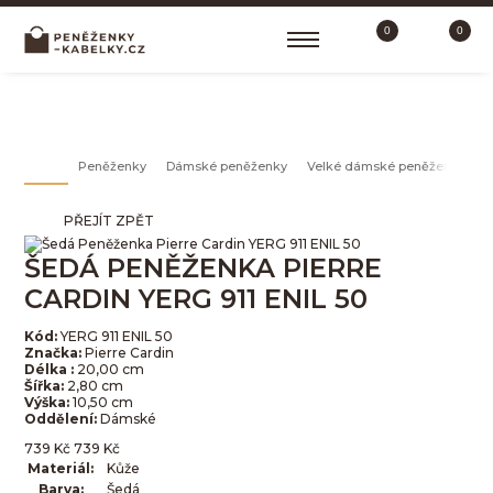
0
0
VELKÉ DÁMSKÉ PENĚŽENKY
Peněženky
Dámské peněženky
Velké dámské peněženky
Š
PŘEJÍT ZPĚT
ŠEDÁ PENĚŽENKA PIERRE
CARDIN YERG 911 ENIL 50
Kód:
YERG 911 ENIL 50
Značka:
Pierre Cardin
Délka :
20,00 cm
Šířka:
2,80 cm
Výška:
10,50 cm
Oddělení:
Dámské
739
Kč
739
Kč
Materiál:
Kůže
Barva:
Šedá