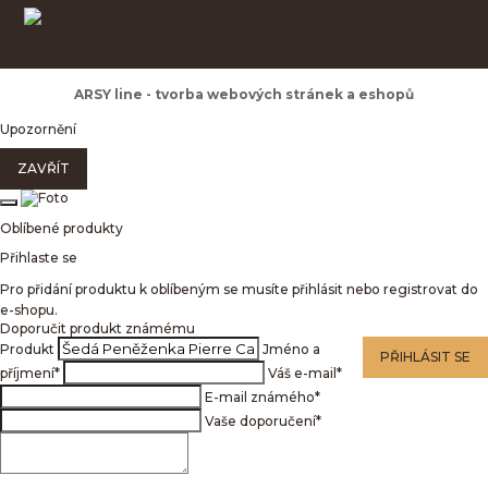
ARSY line - tvorba webových stránek a eshopů
Upozornění
ZAVŘÍT
Oblíbené produkty
Přihlaste se
Pro přidání produktu k oblíbeným se musíte přihlásit nebo registrovat do
e-shopu.
Doporučit produkt známému
Produkt
Jméno a
PŘIHLÁSIT SE
příjmení
*
Váš e-mail
*
E-mail známého
*
Vaše doporučení
*