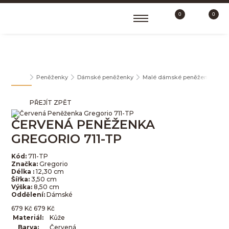
0
0
MALÉ DÁMSKÉ PENĚŽENKY
Peněženky
Dámské peněženky
Malé dámské peněženky
Č
PŘEJÍT ZPĚT
ČERVENÁ PENĚŽENKA
GREGORIO 711-TP
Kód:
711-TP
Značka:
Gregorio
Délka :
12,30 cm
Šířka:
3,50 cm
Výška:
8,50 cm
Oddělení:
Dámské
679
Kč
679
Kč
Materiál:
Kůže
Barva:
Červená