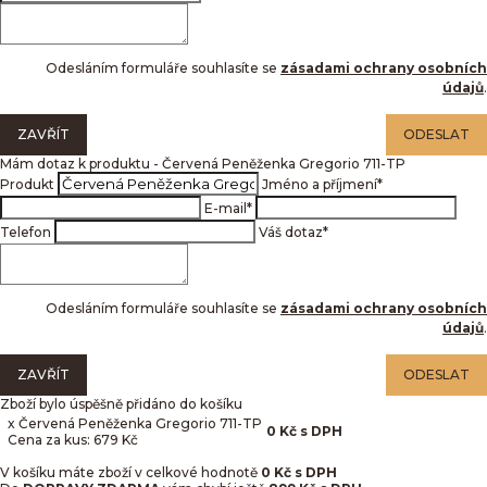
Odesláním formuláře souhlasíte se
zásadami ochrany osobních
údajů
.
ZAVŘÍT
ODESLAT
Mám dotaz k produktu - Červená Peněženka Gregorio 711-TP
Produkt
Jméno a příjmení
*
E-mail
*
Telefon
Váš dotaz
*
Odesláním formuláře souhlasíte se
zásadami ochrany osobních
údajů
.
ZAVŘÍT
ODESLAT
Zboží bylo úspěšně přidáno do košíku
x Červená Peněženka Gregorio 711-TP
0
Kč
s DPH
Cena za kus: 679 Kč
V košíku máte zboží v celkové hodnotě
0
Kč s DPH