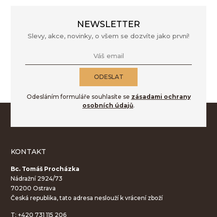
NEWSLETTER
Slevy, akce, novinky, o všem se dozvíte jako první!
Váš email
ODESLAT
Odesláním formuláře souhlasíte se
zásadami ochrany
osobních údajů
.
KONTAKT
Bc. Tomáš Procházka
Nádražní 2924/73
70200 Ostrava
Česká republika, tato adresa neslouží k vrácení zboží
T:
+420 731 115 206