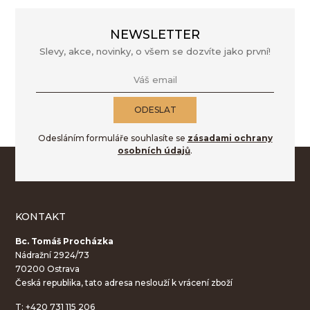
NEWSLETTER
Slevy, akce, novinky, o všem se dozvíte jako první!
Váš email
ODESLAT
Odesláním formuláře souhlasíte se
zásadami ochrany
osobních údajů
.
KONTAKT
Bc. Tomáš Procházka
Nádražní 2924/73
70200 Ostrava
Česká republika, tato adresa neslouží k vrácení zboží
T:
+420 731 115 206