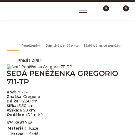
0
0
MALÉ DÁMSKÉ PENĚŽENKY
Peněženky
Dámské peněženky
Malé dámské peněženky
Š
PŘEJÍT ZPĚT
ŠEDÁ PENĚŽENKA GREGORIO
711-TP
Kód:
711-TP
Značka:
Gregorio
Délka :
12,30 cm
Šířka:
3,50 cm
Výška:
8,50 cm
Oddělení:
Dámské
679
Kč
679
Kč
Materiál:
Kůže
Barva:
Šedá