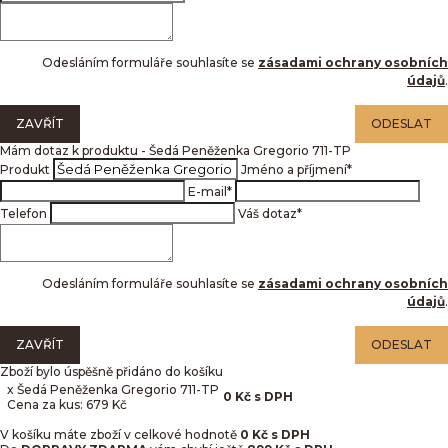
Odesláním formuláře souhlasíte se
zásadami ochrany osobních
údajů
.
ZAVŘÍT
ODESLAT
Mám dotaz k produktu - Šedá Peněženka Gregorio 711-TP
Produkt
Jméno a příjmení
*
E-mail
*
Telefon
Váš dotaz
*
Odesláním formuláře souhlasíte se
zásadami ochrany osobních
údajů
.
ZAVŘÍT
ODESLAT
Zboží bylo úspěšně přidáno do košíku
x Šedá Peněženka Gregorio 711-TP
0
Kč
s DPH
Cena za kus: 679 Kč
V košíku máte zboží v celkové hodnotě
0
Kč s DPH